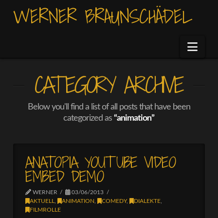
WERNER BRAUNSCHÄDEL
Nav
CATEGORY ARCHIVE
Below you'll find a list of all posts that have been
categorized as
“animation”
ANATOPIA YOUTUBE VIDEO
EMBED DEMO
WERNER
03/06/2013
AKTUELL
,
ANIMATION
,
COMEDY
,
DIALEKTE
,
FILMROLLE